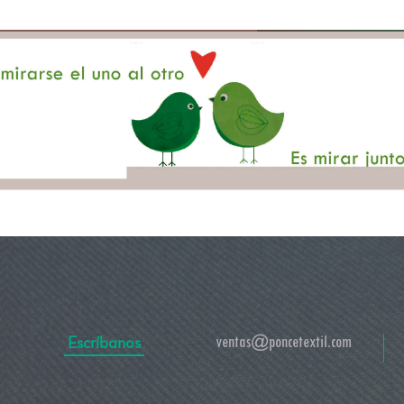
Escríbanos
ventas@poncetextil.com