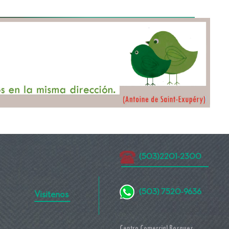
(503)2201-2300
(503)
7520-9636
Visitenos
C
entro Comercial Bosques