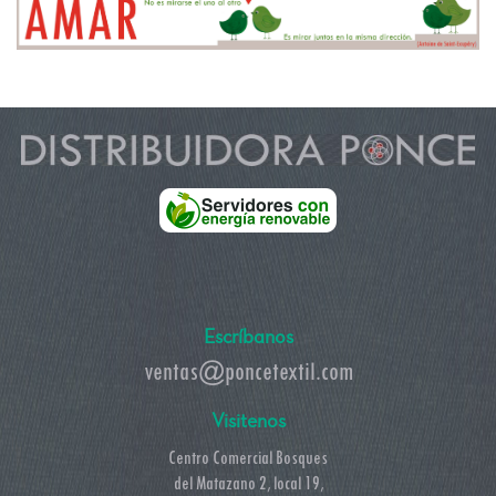
Escríbanos
ventas@poncetextil.com
Visitenos
C
entro Comercial Bosques
del Matazano 2, local 19,